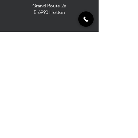
Grand Route 2a
B-6990 Hotton
Gsm :
0479 86 11 05
info@ct-menuiserie.be
Mentions légales
Politique de confidentialité
Politique de cookies
Conditions générales de vente
*
© 2026 CT Menuiserie